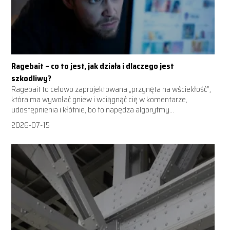
Ragebait – co to jest, jak działa i dlaczego jest
szkodliwy?
Ragebait to celowo zaprojektowana „przynęta na wściekłość”,
która ma wywołać gniew i wciągnąć cię w komentarze,
udostępnienia i kłótnie, bo to napędza algorytmy...
2026-07-15