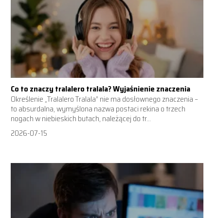
Co to znaczy tralalero tralala? Wyjaśnienie znaczenia
Określenie „Tralalero Tralala” nie ma dosłownego znaczenia –
to absurdalna, wymyślona nazwa postaci rekina o trzech
nogach w niebieskich butach, należącej do tr...
2026-07-15