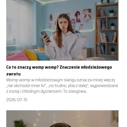
Co to znaczy womp womp? Znaczenie młodzieżowego
zwrotu
Womp womp w młodzieżowym slangu oznacza mniej więcej:
„nie obchodzi mnie to”, „no trudno, płacz dalej”, wypowiedziane
z ironią i chłodnym dystansem. To slangowa...
2026-07-15