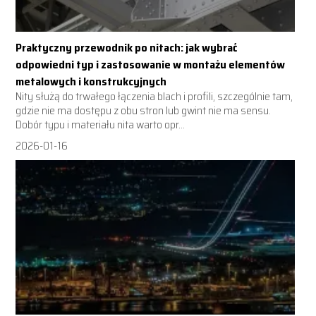
Praktyczny przewodnik po nitach: jak wybrać
odpowiedni typ i zastosowanie w montażu elementów
metalowych i konstrukcyjnych
Nity służą do trwałego łączenia blach i profili, szczególnie tam,
gdzie nie ma dostępu z obu stron lub gwint nie ma sensu.
Dobór typu i materiału nita warto opr...
2026-01-16