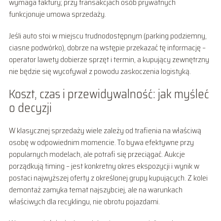
wymaga faktury; przy transakcjach osób prywatnych
funkcjonuje umowa sprzedaży.
Jeśli auto stoi w miejscu trudnodostępnym (parking podziemny,
ciasne podwórko), dobrze na wstępie przekazać tę informację –
operator lawety dobierze sprzęt i termin, a kupujący zewnętrzny
nie będzie się wycofywał z powodu zaskoczenia logistyką.
Koszt, czas i przewidywalność: jak myśleć
o decyzji
W klasycznej sprzedaży wiele zależy od trafienia na właściwą
osobę w odpowiednim momencie. To bywa efektywne przy
popularnych modelach, ale potrafi się przeciągać. Aukcje
porządkują timing – jest konkretny okres ekspozycji i wynik w
postaci najwyższej oferty z określonej grupy kupujących. Z kolei
demontaż zamyka temat najszybciej, ale na warunkach
właściwych dla recyklingu, nie obrotu pojazdami.