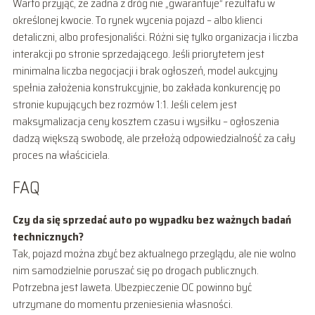
Warto przyjąć, że żadna z dróg nie „gwarantuje” rezultatu w
określonej kwocie. To rynek wycenia pojazd – albo klienci
detaliczni, albo profesjonaliści. Różni się tylko organizacja i liczba
interakcji po stronie sprzedającego. Jeśli priorytetem jest
minimalna liczba negocjacji i brak ogłoszeń, model aukcyjny
spełnia założenia konstrukcyjnie, bo zakłada konkurencję po
stronie kupujących bez rozmów 1:1. Jeśli celem jest
maksymalizacja ceny kosztem czasu i wysiłku – ogłoszenia
dadzą większą swobodę, ale przełożą odpowiedzialność za cały
proces na właściciela.
FAQ
Czy da się sprzedać auto po wypadku bez ważnych badań
technicznych?
Tak, pojazd można zbyć bez aktualnego przeglądu, ale nie wolno
nim samodzielnie poruszać się po drogach publicznych.
Potrzebna jest laweta. Ubezpieczenie OC powinno być
utrzymane do momentu przeniesienia własności.