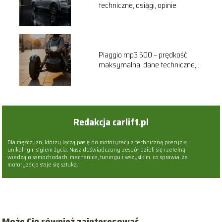
techniczne, osiągi, opinie
Piaggio mp3 500 – prędkość
maksymalna, dane techniczne,
opinie
Redakcja carlift.pl
Dla mężczyzn, którzy łączą pasję do motoryzacji z techniczną precyzją i
unikalnym stylem życia. Nasz doświadczony zespół dzieli się rzetelną
wiedzą o samochodach, mechanice, tuningu i wszystkim, co sprawia, że
motoryzacja staje się sztuką.
Może Cię również zainteresować