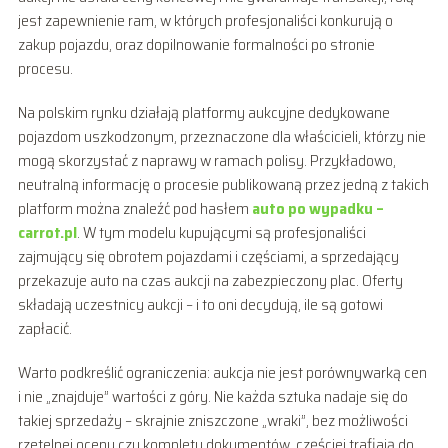
jest zapewnienie ram, w których profesjonaliści konkurują o
zakup pojazdu, oraz dopilnowanie formalności po stronie
procesu.
Na polskim rynku działają platformy aukcyjne dedykowane
pojazdom uszkodzonym, przeznaczone dla właścicieli, którzy nie
mogą skorzystać z naprawy w ramach polisy. Przykładowo,
neutralną informację o procesie publikowaną przez jedną z takich
platform można znaleźć pod hasłem
auto po wypadku –
carrot.pl
. W tym modelu kupującymi są profesjonaliści
zajmujący się obrotem pojazdami i częściami, a sprzedający
przekazuje auto na czas aukcji na zabezpieczony plac. Oferty
składają uczestnicy aukcji – i to oni decydują, ile są gotowi
zapłacić.
Warto podkreślić ograniczenia: aukcja nie jest porównywarką cen
i nie „znajduje” wartości z góry. Nie każda sztuka nadaje się do
takiej sprzedaży – skrajnie zniszczone „wraki”, bez możliwości
rzetelnej oceny czy kompletu dokumentów, częściej trafiają do