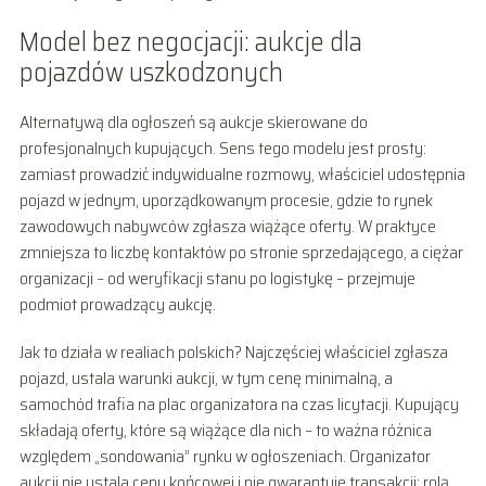
Model bez negocjacji: aukcje dla
pojazdów uszkodzonych
Alternatywą dla ogłoszeń są aukcje skierowane do
profesjonalnych kupujących. Sens tego modelu jest prosty:
zamiast prowadzić indywidualne rozmowy, właściciel udostępnia
pojazd w jednym, uporządkowanym procesie, gdzie to rynek
zawodowych nabywców zgłasza wiążące oferty. W praktyce
zmniejsza to liczbę kontaktów po stronie sprzedającego, a ciężar
organizacji – od weryfikacji stanu po logistykę – przejmuje
podmiot prowadzący aukcję.
Jak to działa w realiach polskich? Najczęściej właściciel zgłasza
pojazd, ustala warunki aukcji, w tym cenę minimalną, a
samochód trafia na plac organizatora na czas licytacji. Kupujący
składają oferty, które są wiążące dla nich – to ważna różnica
względem „sondowania” rynku w ogłoszeniach. Organizator
aukcji nie ustala ceny końcowej i nie gwarantuje transakcji; rolą