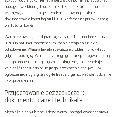
szkody i dobra dokumentacja serwisowa potrafią przyciągnąć
hobbystów, skłonnych dopłacić za historię. Stacja demontażu
wygrywa, kiedy pojazd jest zdekompletowany, brakuje
dokumentów, a koszt logistyki i ryzyko formalne przewyższają
wartość rynkową.
Warto też uwzględnić dynamikę czasu: jeśli samochód stoi na
ulicy lub parkingu podziemnym, rośnie presja na szybkie
odholowanie. Własna laweta rozwiązuje problem tylko wtedy,
gdy jest pod ręką. W modelu aukcyjnym transport bywa częścią
całego procesu – to logistycznie praktyczne, bo porządkuje
kolejność zadań (odbiór, licytacja, przekazanie nabywcy). W
ogłoszeniach logistykę zwykle trzeba organizować samodzielnie
i z wyprzedzeniem.
Przygotowanie bez zaskoczeń:
dokumenty, dane i technikalia
Niezależnie od wybranej ścieżki warto uporządkować podstawy.