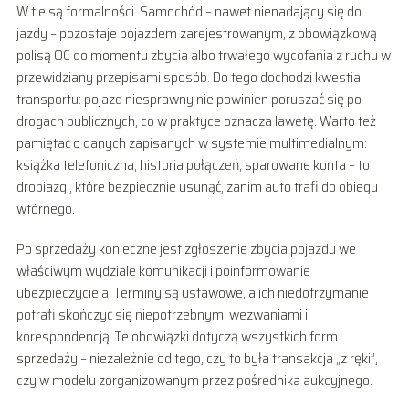
W tle są formalności. Samochód – nawet nienadający się do
jazdy – pozostaje pojazdem zarejestrowanym, z obowiązkową
polisą OC do momentu zbycia albo trwałego wycofania z ruchu w
przewidziany przepisami sposób. Do tego dochodzi kwestia
transportu: pojazd niesprawny nie powinien poruszać się po
drogach publicznych, co w praktyce oznacza lawetę. Warto też
pamiętać o danych zapisanych w systemie multimedialnym:
książka telefoniczna, historia połączeń, sparowane konta – to
drobiazgi, które bezpiecznie usunąć, zanim auto trafi do obiegu
wtórnego.
Po sprzedaży konieczne jest zgłoszenie zbycia pojazdu we
właściwym wydziale komunikacji i poinformowanie
ubezpieczyciela. Terminy są ustawowe, a ich niedotrzymanie
potrafi skończyć się niepotrzebnymi wezwaniami i
korespondencją. Te obowiązki dotyczą wszystkich form
sprzedaży – niezależnie od tego, czy to była transakcja „z ręki”,
czy w modelu zorganizowanym przez pośrednika aukcyjnego.