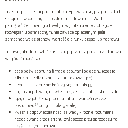
Trzecia opcja to stacja demontażu. Sprawdza się przy pojazdach
skrajnie uszkodzonych lub zdekompletowanych. Warto
pamiętać, że mówimy o trwałym wycofaniu auta z obiegu –
rozwiązaniu ostatecznym, nie zawsze opłacalnym, jeśli
samochód wciąż stanowi wartość dla rynku części lub naprawy.
Typowe „ukryte koszty” klasycznej sprzedaży bez pośrednictwa
wyglądać mogą tak:
czas poświęcony na filtrację zapytań i oględziny (często
kilkukrotnie dla różnych zainteresowanych),
negocjacje, które nie kończą się transakcją,
organizacja lawety na własną rękę, jeśli auto jest niejezdne,
ryzyko wydłużenia procesu i utraty wartości w czasie
(sezonowość popytu, opłaty stałe),
kwestie odpowiedzialności za wady – różnie rozumiane i
negocjowane przez strony, zwłaszcza przy sprzedaży na
części czy „do naprawy”.