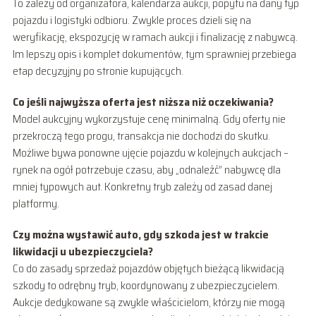
To zależy od organizatora, kalendarza aukcji, popytu na dany typ
pojazdu i logistyki odbioru. Zwykle proces dzieli się na
weryfikację, ekspozycję w ramach aukcji i finalizację z nabywcą.
Im lepszy opis i komplet dokumentów, tym sprawniej przebiega
etap decyzyjny po stronie kupujących.
Co jeśli najwyższa oferta jest niższa niż oczekiwania?
Model aukcyjny wykorzystuje cenę minimalną. Gdy oferty nie
przekroczą tego progu, transakcja nie dochodzi do skutku.
Możliwe bywa ponowne ujęcie pojazdu w kolejnych aukcjach –
rynek na ogół potrzebuje czasu, aby „odnaleźć” nabywcę dla
mniej typowych aut. Konkretny tryb zależy od zasad danej
platformy.
Czy można wystawić auto, gdy szkoda jest w trakcie
likwidacji u ubezpieczyciela?
Co do zasady sprzedaż pojazdów objętych bieżącą likwidacją
szkody to odrębny tryb, koordynowany z ubezpieczycielem.
Aukcje dedykowane są zwykle właścicielom, którzy nie mogą