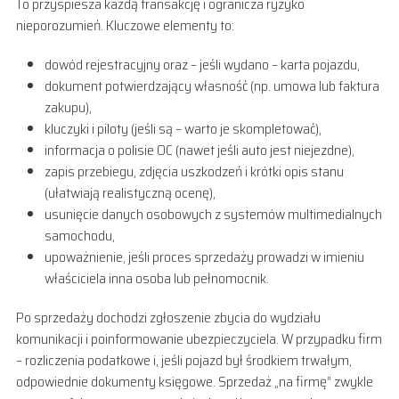
To przyspiesza każdą transakcję i ogranicza ryzyko
nieporozumień. Kluczowe elementy to:
dowód rejestracyjny oraz – jeśli wydano – karta pojazdu,
dokument potwierdzający własność (np. umowa lub faktura
zakupu),
kluczyki i piloty (jeśli są – warto je skompletować),
informacja o polisie OC (nawet jeśli auto jest niejezdne),
zapis przebiegu, zdjęcia uszkodzeń i krótki opis stanu
(ułatwiają realistyczną ocenę),
usunięcie danych osobowych z systemów multimedialnych
samochodu,
upoważnienie, jeśli proces sprzedaży prowadzi w imieniu
właściciela inna osoba lub pełnomocnik.
Po sprzedaży dochodzi zgłoszenie zbycia do wydziału
komunikacji i poinformowanie ubezpieczyciela. W przypadku firm
– rozliczenia podatkowe i, jeśli pojazd był środkiem trwałym,
odpowiednie dokumenty księgowe. Sprzedaż „na firmę” zwykle