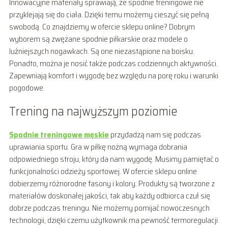
Innowacyjne materiały sprawiają, że spodnie treningowe nie
przyklejają się do ciała. Dzięki temu możemy cieszyć się pełną
swobodą. Co znajdziemy w ofercie sklepu online? Dobrym
wyborem są zwężane spodnie piłkarskie oraz modele o
luźniejszych nogawkach. Są one niezastąpione na boisku.
Ponadto, można je nosić także podczas codziennych aktywności.
Zapewniają komfort i wygodę bez względu na porę roku i warunki
pogodowe.
Trening na najwyższym poziomie
Spodnie treningowe męs
k
ie
przydadzą nam się podczas
uprawiania sportu. Gra w piłkę nożną wymaga dobrania
odpowiedniego stroju, który da nam wygodę. Musimy pamiętać o
funkcjonalności odzieży sportowej. W ofercie sklepu online
dobierzemy różnorodne fasony i kolory. Produkty są tworzone z
materiałów doskonałej jakości, tak aby każdy odbiorca czuł się
dobrze podczas treningu. Nie możemy pomijać nowoczesnych
technologii, dzięki czemu użytkownik ma pewność termoregulacji