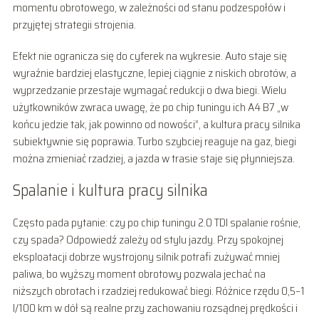
momentu obrotowego, w zależności od stanu podzespołów i
przyjętej strategii strojenia.
Efekt nie ogranicza się do cyferek na wykresie. Auto staje się
wyraźnie bardziej elastyczne, lepiej ciągnie z niskich obrotów, a
wyprzedzanie przestaje wymagać redukcji o dwa biegi. Wielu
użytkowników zwraca uwagę, że po chip tuningu ich A4 B7 „w
końcu jedzie tak, jak powinno od nowości”, a kultura pracy silnika
subiektywnie się poprawia. Turbo szybciej reaguje na gaz, biegi
można zmieniać rzadziej, a jazda w trasie staje się płynniejsza.
Spalanie i kultura pracy silnika
Często pada pytanie: czy po chip tuningu 2.0 TDI spalanie rośnie,
czy spada? Odpowiedź zależy od stylu jazdy. Przy spokojnej
eksploatacji dobrze wystrojony silnik potrafi zużywać mniej
paliwa, bo wyższy moment obrotowy pozwala jechać na
niższych obrotach i rzadziej redukować biegi. Różnice rzędu 0,5–1
l/100 km w dół są realne przy zachowaniu rozsądnej prędkości i