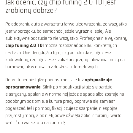
Jak ocenić, czy chip tuning 2.0 TDI jest
zrobiony dobrze?
Po odebraniu auta z warsztatu łatwo ulec wrażeniu, że wszystko
jest w porządku, bo samochód jedzie wyraźnie lepiej. Ale
subiektywne odczucia to nie wszystko. Profesjonalnie wykonany
chip tuning 2.0 TDI
można rozpoznać po kilku konkretnych
cechach. One decydują o tym, czy po roku dalej będziesz
zadowolony, czy będziesz szukał przyczyny falowania mocy na
hamowni, jak w opisach z dyskusji internetowych.
Dobry tuner nie tylko podnosi moc, ale też
optymalizuje
oprogramowanie
. Silnik po modyfikacji staje się bardziej
elastyczny, spalanie w normalnej jeździe spada albo zostaje na
podobnym poziomie, a kultura pracy poprawia się zamiast
pogarszać. Jeśli po modyfikacji czujesz szarpanie, niespójne
przyrosty mocy albo nietypowe dźwięki z okolic turbiny, warto
wrócić do warsztatu na kontrolę.