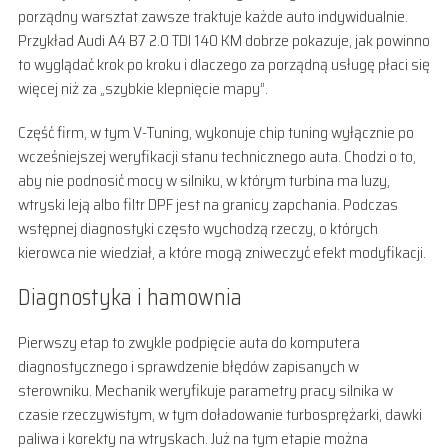
porządny warsztat zawsze traktuje każde auto indywidualnie.
Przykład Audi A4 B7 2.0 TDI 140 KM dobrze pokazuje, jak powinno
to wyglądać krok po kroku i dlaczego za porządną usługę płaci się
więcej niż za „szybkie klepnięcie mapy”.
Część firm, w tym V-Tuning, wykonuje chip tuning wyłącznie po
wcześniejszej weryfikacji stanu technicznego auta. Chodzi o to,
aby nie podnosić mocy w silniku, w którym turbina ma luzy,
wtryski leją albo filtr DPF jest na granicy zapchania. Podczas
wstępnej diagnostyki często wychodzą rzeczy, o których
kierowca nie wiedział, a które mogą zniweczyć efekt modyfikacji.
Diagnostyka i hamownia
Pierwszy etap to zwykle podpięcie auta do komputera
diagnostycznego i sprawdzenie błędów zapisanych w
sterowniku. Mechanik weryfikuje parametry pracy silnika w
czasie rzeczywistym, w tym doładowanie turbosprężarki, dawki
paliwa i korekty na wtryskach. Już na tym etapie można