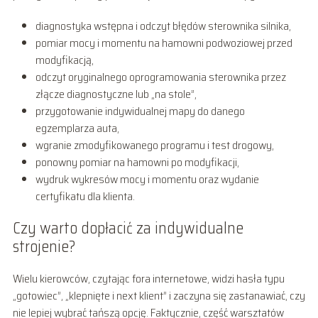
diagnostyka wstępna i odczyt błędów sterownika silnika,
pomiar mocy i momentu na hamowni podwoziowej przed
modyfikacją,
odczyt oryginalnego oprogramowania sterownika przez
złącze diagnostyczne lub „na stole”,
przygotowanie indywidualnej mapy do danego
egzemplarza auta,
wgranie zmodyfikowanego programu i test drogowy,
ponowny pomiar na hamowni po modyfikacji,
wydruk wykresów mocy i momentu oraz wydanie
certyfikatu dla klienta.
Czy warto dopłacić za indywidualne
strojenie?
Wielu kierowców, czytając fora internetowe, widzi hasła typu
„gotowiec”, „klepnięte i next klient” i zaczyna się zastanawiać, czy
nie lepiej wybrać tańszą opcję. Faktycznie, część warsztatów