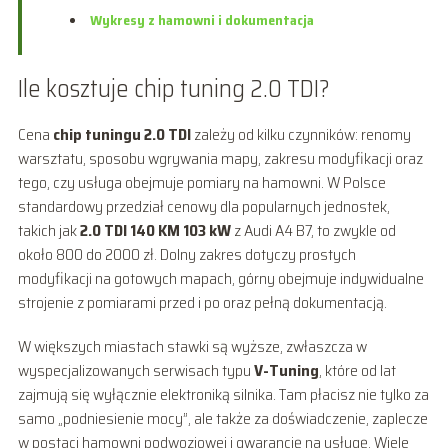
Wykresy z hamowni i dokumentacja
Ile kosztuje chip tuning 2.0 TDI?
Cena
chip tuningu 2.0 TDI
zależy od kilku czynników: renomy
warsztatu, sposobu wgrywania mapy, zakresu modyfikacji oraz
tego, czy usługa obejmuje pomiary na hamowni. W Polsce
standardowy przedział cenowy dla popularnych jednostek,
takich jak
2.0 TDI 140 KM 103 kW
z Audi A4 B7, to zwykle od
około 800 do 2000 zł. Dolny zakres dotyczy prostych
modyfikacji na gotowych mapach, górny obejmuje indywidualne
strojenie z pomiarami przed i po oraz pełną dokumentacją.
W większych miastach stawki są wyższe, zwłaszcza w
wyspecjalizowanych serwisach typu
V-Tuning
, które od lat
zajmują się wyłącznie elektroniką silnika. Tam płacisz nie tylko za
samo „podniesienie mocy”, ale także za doświadczenie, zaplecze
w postaci hamowni podwoziowej i gwarancję na usługę. Wiele