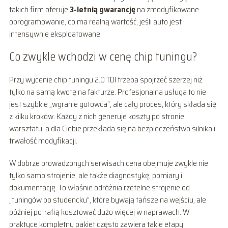
takich firm oferuje
3-letnią gwarancję
na zmodyfikowane
oprogramowanie, co ma realną wartość, jeśli auto jest
intensywnie eksploatowane.
Co zwykle wchodzi w cenę chip tuningu?
Przy wycenie chip tuningu 2.0 TDI trzeba spojrzeć szerzej niż
tylko na samą kwotę na fakturze. Profesjonalna usługa to nie
jest szybkie „wgranie gotowca”, ale cały proces, który składa się
z kilku kroków. Każdy z nich generuje koszty po stronie
warsztatu, a dla Ciebie przekłada się na bezpieczeństwo silnika i
trwałość modyfikacji.
W dobrze prowadzonych serwisach cena obejmuje zwykle nie
tylko samo strojenie, ale także diagnostykę, pomiary i
dokumentację. To właśnie odróżnia rzetelne strojenie od
„tuningów po studencku”, które bywają tańsze na wejściu, ale
później potrafią kosztować dużo więcej w naprawach. W
praktyce kompletny pakiet często zawiera takie etapy: