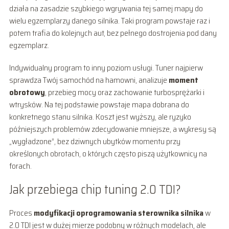
działa na zasadzie szybkiego wgrywania tej samej mapy do
wielu egzemplarzy danego silnika. Taki program powstaje raz i
potem trafia do kolejnych aut, bez pełnego dostrojenia pod dany
egzemplarz.
Indywidualny program to inny poziom usługi. Tuner najpierw
sprawdza Twój samochód na hamowni, analizuje
moment
obrotowy
, przebieg mocy oraz zachowanie turbosprężarki i
wtrysków. Na tej podstawie powstaje mapa dobrana do
konkretnego stanu silnika. Koszt jest wyższy, ale ryzyko
późniejszych problemów zdecydowanie mniejsze, a wykresy są
„wygładzone”, bez dziwnych ubytków momentu przy
określonych obrotach, o których często piszą użytkownicy na
forach.
Jak przebiega chip tuning 2.0 TDI?
Proces
modyfikacji oprogramowania sterownika silnika
w
2.0 TDI jest w dużej mierze podobny w różnych modelach, ale