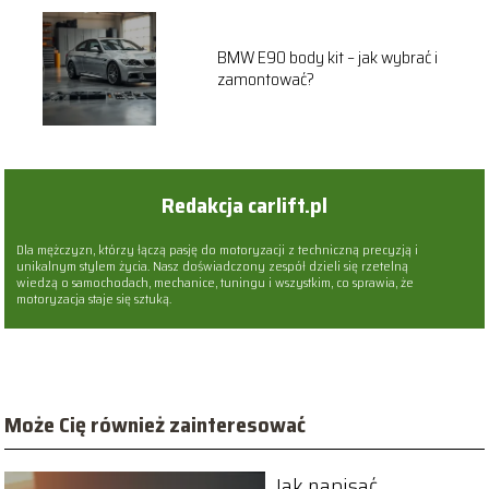
BMW E90 body kit – jak wybrać i
zamontować?
Redakcja carlift.pl
Dla mężczyzn, którzy łączą pasję do motoryzacji z techniczną precyzją i
unikalnym stylem życia. Nasz doświadczony zespół dzieli się rzetelną
wiedzą o samochodach, mechanice, tuningu i wszystkim, co sprawia, że
motoryzacja staje się sztuką.
Może Cię również zainteresować
Jak napisać