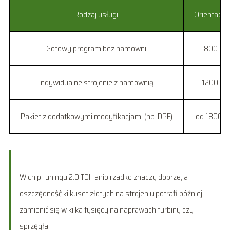
Rodzaj usługi
Orientacyj
Gotowy program bez hamowni
800–12
Indywidualne strojenie z hamownią
1200–20
Pakiet z dodatkowymi modyfikacjami (np. DPF)
od 1800 z
W chip tuningu 2.0 TDI tanio rzadko znaczy dobrze, a
oszczędność kilkuset złotych na strojeniu potrafi później
zamienić się w kilka tysięcy na naprawach turbiny czy
sprzęgła.