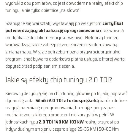
wydruki z obu pomiarów, co jest dowodem na realny efekt chip
tuningu, a nie tylko obietnice „na słowo”.
Szanujące się warsztaty wystawiają po wszystkim
certyfikat
potwierdzający aktualizację oprogramowania
oraz wpisują
modyfikację do dokumentacji serwisowej. Niektórzy tunerzy
wprowadzają także zabezpieczenie przed nieautoryzowaną
zmianą mapy. W razie potrzeby można przywrócić oryginalny
program, choć bywa to dodatkowo płatna usługa, o której warto
dopytać przed podpisaniem zlecenia.
Jakie są efekty chip tuningu 2.0 TDI?
Kierowcy decydują się na chip tuning głównie po to, aby poprawić
dynamikę auta.
Silniki 2.0 TDI z turbosprężarką
bardzo dobrze
reagują na zmianę oprogramowania, bo mają spory zapas
mechaniczny, z którego producent nie korzysta w pełni. W
jednostkach typu
2.0 TDI 140 KM 103 kW
realny przyrost po
indywidualnym strojeniu często sięga 25–35 KM i 50–80 Nm