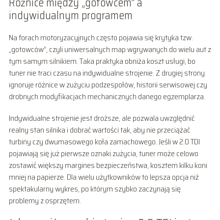
Różnice między „gotowcem” a
indywidualnym programem
Na forach motoryzacyjnych często pojawia się krytyka tzw.
„gotowców”, czyli uniwersalnych map wgrywanych do wielu aut z
tym samym silnikiem. Taka praktyka obniża koszt usługi, bo
tuner nie traci czasu na indywidualne strojenie. Z drugiej strony
ignoruje różnice w zużyciu podzespołów, historii serwisowej czy
drobnych modyfikacjach mechanicznych danego egzemplarza.
Indywidualne strojenie jest droższe, ale pozwala uwzględnić
realny stan silnika i dobrać wartości tak, aby nie przeciążać
turbiny czy dwumasowego koła zamachowego. Jeśli w 2.0 TDI
pojawiają się już pierwsze oznaki zużycia, tuner może celowo
zostawić większy margines bezpieczeństwa, kosztem kilku koni
mniej na papierze. Dla wielu użytkowników to lepsza opcja niż
spektakularny wykres, po którym szybko zaczynają się
problemy z osprzętem.