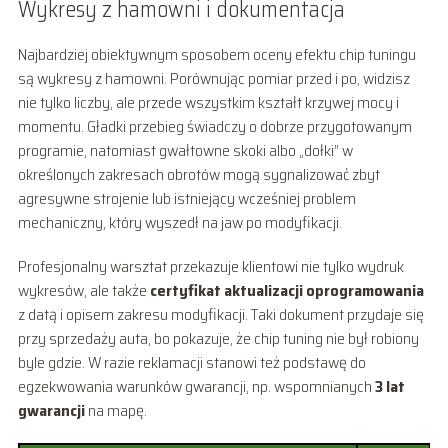
Wykresy z hamowni i dokumentacja
Najbardziej obiektywnym sposobem oceny efektu chip tuningu
są wykresy z hamowni. Porównując pomiar przed i po, widzisz
nie tylko liczby, ale przede wszystkim kształt krzywej mocy i
momentu. Gładki przebieg świadczy o dobrze przygotowanym
programie, natomiast gwałtowne skoki albo „dołki” w
określonych zakresach obrotów mogą sygnalizować zbyt
agresywne strojenie lub istniejący wcześniej problem
mechaniczny, który wyszedł na jaw po modyfikacji.
Profesjonalny warsztat przekazuje klientowi nie tylko wydruk
wykresów, ale także
certyfikat aktualizacji oprogramowania
z datą i opisem zakresu modyfikacji. Taki dokument przydaje się
przy sprzedaży auta, bo pokazuje, że chip tuning nie był robiony
byle gdzie. W razie reklamacji stanowi też podstawę do
egzekwowania warunków gwarancji, np. wspomnianych
3 lat
gwarancji
na mapę.