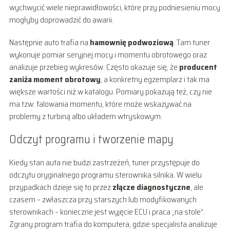
wychwycić wiele nieprawidłowości, które przy podniesieniu mocy
mogłyby doprowadzić do awarii.
Następnie auto trafia na
hamownię podwoziową
. Tam tuner
wykonuje pomiar seryjnej mocy i momentu obrotowego oraz
analizuje przebieg wykresów. Często okazuje się, że
producent
zaniża moment obrotowy
, a konkretny egzemplarz i tak ma
większe wartości niż w katalogu. Pomiary pokazują też, czy nie
ma tzw. falowania momentu, które może wskazywać na
problemy z turbiną albo układem wtryskowym.
Odczyt programu i tworzenie mapy
Kiedy stan auta nie budzi zastrzeżeń, tuner przystępuje do
odczytu oryginalnego programu sterownika silnika. W wielu
przypadkach dzieje się to przez
złącze diagnostyczne
, ale
czasem – zwłaszcza przy starszych lub modyfikowanych
sterownikach – konieczne jest wyjęcie ECU i praca „na stole”.
Zgrany program trafia do komputera, gdzie specjalista analizuje