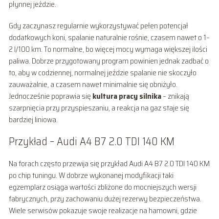
płynnej jeździe.
Gdy zaczynasz regularnie wykorzystywać pełen potencjał
dodatkowych koni, spalanie naturalnie rośnie, czasem nawet o 1–
2 l/100 km. To normalne, bo więcej mocy wymaga większej ilości
paliwa. Dobrze przygotowany program powinien jednak zadbać o
to, aby w codziennej, normalnej jeździe spalanie nie skoczyło
zauważalnie, a czasem nawet minimalnie się obniżyło.
Jednocześnie poprawia się
kultura pracy silnika
– znikają
szarpnięcia przy przyspieszaniu, a reakcja na gaz staje się
bardziej liniowa.
Przykład – Audi A4 B7 2.0 TDI 140 KM
Na forach często przewija się przykład Audi A4 B7 2.0 TDI 140 KM
po chip tuningu. W dobrze wykonanej modyfikacji taki
egzemplarz osiąga wartości zbliżone do mocniejszych wersji
fabrycznych, przy zachowaniu dużej rezerwy bezpieczeństwa.
Wiele serwisów pokazuje swoje realizacje na hamowni, gdzie