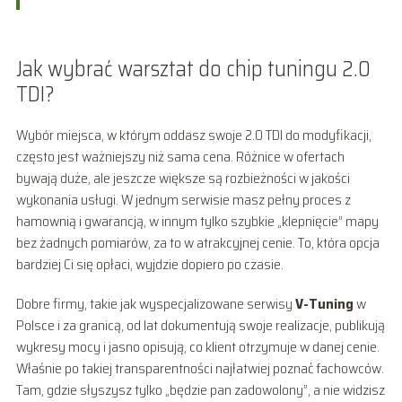
Jak wybrać warsztat do chip tuningu 2.0
TDI?
Wybór miejsca, w którym oddasz swoje 2.0 TDI do modyfikacji,
często jest ważniejszy niż sama cena. Różnice w ofertach
bywają duże, ale jeszcze większe są rozbieżności w jakości
wykonania usługi. W jednym serwisie masz pełny proces z
hamownią i gwarancją, w innym tylko szybkie „klepnięcie” mapy
bez żadnych pomiarów, za to w atrakcyjnej cenie. To, która opcja
bardziej Ci się opłaci, wyjdzie dopiero po czasie.
Dobre firmy, takie jak wyspecjalizowane serwisy
V-Tuning
w
Polsce i za granicą, od lat dokumentują swoje realizacje, publikują
wykresy mocy i jasno opisują, co klient otrzymuje w danej cenie.
Właśnie po takiej transparentności najłatwiej poznać fachowców.
Tam, gdzie słyszysz tylko „będzie pan zadowolony”, a nie widzisz